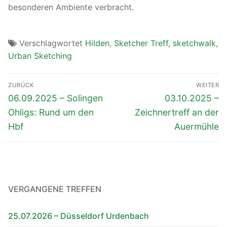
besonderen Ambiente verbracht.
Verschlagwortet
Hilden
,
Sketcher Treff
,
sketchwalk
,
Urban Sketching
Beitragsnavigation
ZURÜCK
WEITER
Vorheriger
Nächster
06.09.2025 – Solingen
03.10.2025 –
Beitrag:
Beitrag:
Ohligs: Rund um den
Zeichnertreff an der
Hbf
Auermühle
VERGANGENE TREFFEN
25.07.2026 – Düsseldorf Urdenbach